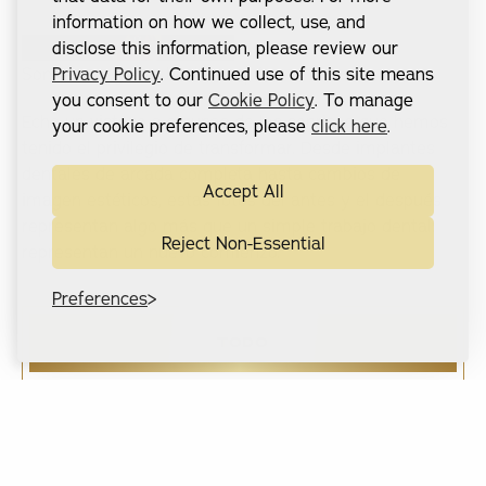
information on how we collect, use, and
disclose this information, please review our
Sonrisas seguras, hechas aquí
Privacy Policy
. Continued use of this site means
you consent to our
Cookie Policy
. To manage
Eche un vistazo a algunas de las sonrisas que hemos
your cookie preferences, please
click here
.
tenido el privilegio de transformar. Desde implantes
dentales de arcada completa hasta cambios de
Accept All
imagen estéticos, estas fotos del antes y el después
representan algo más que un simple trabajo dental:
Reject Non-Essential
representan un nuevo comienzo.
Preferences
TODO
ARCO COMPLETO FIJO
DENTADURA A PRESIÓN