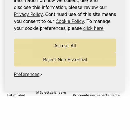
information on how we collect, use, and
Eche un vistazo a nuestras dos soluciones de arco
disclose this information, please review our
completo más comunes.
Privacy Policy
. Continued use of this site means
¿Quieres saber cuál se ajusta mejor a tus objetivos y
you consent to our
Cookie Policy
. To manage
presupuesto? Vamos a hablar.
your cookie preferences, please
click here
.
Arco
Accept All
completo
Arco completo fijo
Qué evaluamos
Snap-In
Reject Non-Essential
Circonita sólida (diseñada
Material
Acrílico
internamente)
Preferences
Anclado por 2-4
Soporte
Asegurado por 4-6 implantes
implantes
Más estable, pero
Estabilidad
Protegido permanentemente
aún extraíble
Capacidad de
~ 60% de mordida
~ 98% de picadura natural
masticar
natural%
Salud de la
Ayuda a retrasar la
Estimula los huesos para
mandíbula
pérdida ósea
prevenir la pérdida