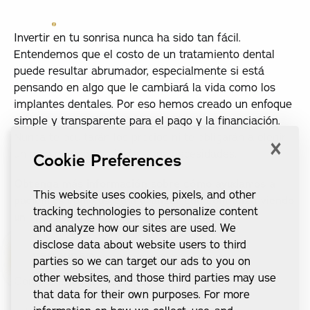
Invertir en tu sonrisa nunca ha sido tan fácil.
Entendemos que el costo de un tratamiento dental
puede resultar abrumador, especialmente si está
pensando en algo que le cambiará la vida como los
implantes dentales. Por eso hemos creado un enfoque
simple y transparente para el pago y la financiación.
×
Nunca te ocultarán los precios ni te obligarán a elegir
un plan que no se ajuste a tus necesidades.
Cookie Preferences
Obtenga más información sobre cómo ayudamos a
This website uses cookies, pixels, and other
pacientes como usted a avanzar con confianza viendo
tracking technologies to personalize content
un breve vídeo del Dr. Mariusso.
and analyze how our sites are used. We
disclose data about website users to third
VER VÍDEO
parties so we can target our ads to you on
ver vídeo
other websites, and those third parties may use
Comparemos tus opciones
that data for their own purposes. For more