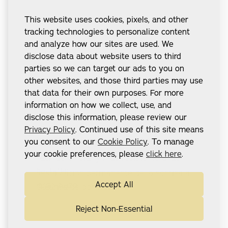
concesiones, un puente fijo de circonio es su mejor
opción. Pero si aún no estás preparado para invertir en
This website uses cookies, pixels, and other
la opción premium, nuestros puentes de resina
tracking technologies to personalize content
impresos en 3D ofrecen una alternativa cómoda y
and analyze how our sites are used. We
hermosa que puede ayudarte a dejar las dentaduras
disclose data about website users to third
postizas y a tener una sonrisa fija en poco tiempo.
parties so we can target our ads to you on
other websites, and those third parties may use
that data for their own purposes. For more
information on how we collect, use, and
Arco completo de circonio
disclose this information, please review our
Privacy Policy
. Continued use of this site means
Construido para durar décadas
Circonita sólida y resistente a las manchas
you consent to our
Cookie Policy
. To manage
Muy realista y pulido para un aspecto
your cookie preferences, please
click here
.
natural
Fácil de limpiar y más resistente a las
bacterias
Restauración permanente de la sonrisa a
Accept All
largo plazo
Garantía de por vida
Reject Non-Essential