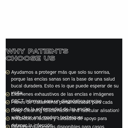
El texto de ejemplo se utiliza como marcador de posición. El
texto de ejemplo ayuda a comprender el aspecto que puede
tener un texto real. El texto de ejemplo se utiliza como
marcador de posición para el texto real que normalmente
está presente.
WHY PATIENTS
CHOOSE US
Ayudamos a proteger más que solo su sonrisa,
porque las encías sanas son la base de una salud
bucal duradera. Esto es lo que puede esperar de su
visita:
Exámenes exhaustivos de las encías e imágenes
CBCT internas para un diagnóstico preciso
Planes de tratamiento personalizados para cada
etapa de la enfermedad de las encías
Deep Cleaning (discamation and radicular alisation)
with clear and modern techniques
Antibióticos locales y cuidados de apoyo para
detener la infección
Opciones quirúrgicas disponibles para casos