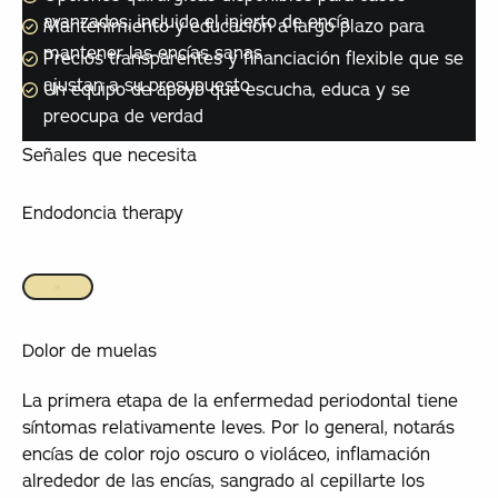
avanzados, incluido el injerto de encía
Mantenimiento y educación a largo plazo para
mantener las encías sanas
Precios transparentes y financiación flexible que se
ajustan a su presupuesto
Un equipo de apoyo que escucha, educa y se
preocupa de verdad
Señales que necesita
Endodoncia therapy
Dolor de muelas
La primera etapa de la enfermedad periodontal tiene
síntomas relativamente leves. Por lo general, notarás
encías de color rojo oscuro o violáceo, inflamación
alrededor de las encías, sangrado al cepillarte los