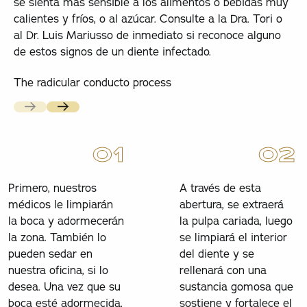
se sienta más sensible a los alimentos o bebidas muy
calientes y fríos, o al azúcar. Consulte a la Dra. Tori o
al Dr. Luis Mariusso de inmediato si reconoce alguno
de estos signos de un diente infectado.
The radicular conducto process
Previous
Próxima
0
1
0
2
Primero, nuestros
A través de esta
médicos le limpiarán
abertura, se extraerá
la boca y adormecerán
la pulpa cariada, luego
la zona. También lo
se limpiará el interior
pueden sedar en
del diente y se
nuestra oficina, si lo
rellenará con una
desea. Una vez que su
sustancia gomosa que
boca esté adormecida,
sostiene y fortalece el