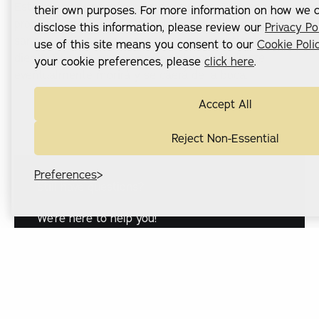
Esto provoca una infección de la pulpa. Este es un
their own purposes. For more information on how we co
problema grave, porque la pulpa contiene los vasos
disclose this information, please review our
Privacy Po
sanguíneos y nervios esenciales que mantienen vivo el
use of this site means you consent to our
Cookie Poli
diente. Si no te haces una endodoncia, el diente
your cookie preferences, please
click here
.
eventualmente morirá y se caerá de la boca.
Accept All
Reject Non-Essential
Preferences
Still have questions?
We're here to help you!
CONTACT US
contact us