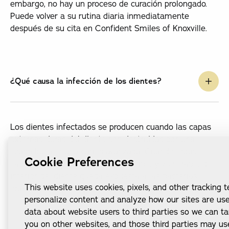
embargo, no hay un proceso de curación prolongado.
Puede volver a su rutina diaria inmediatamente
después de su cita en Confident Smiles of Knoxville.
¿Qué causa la infección de los dientes?
Los dientes infectados se producen cuando las capas
externas duras del diente son destruidas por una
lesión bucal o una caries avanzada. Cuando estas
Cookie Preferences
capas se rompen, la «pulpa» sensible y vulnerable del
interior del diente queda expuesta a las bacterias
This website uses cookies, pixels, and other tracking 
orales.
personalize content and analyze how our sites are us
data about website users to third parties so we can ta
you on other websites, and those third parties may us