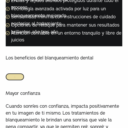
Encías y tejidos blandos protegidos durante todo el
proceso
Tecnología avanzada activada por luz para un
blanqueamiento mejorado
Sensibilidad mínima con instrucciones de cuidado
posterior al tratamiento
Opciones de retoque para mantener sus resultados
brillantes año tras año
Atención confiable en un entorno tranquilo y libre de
juicios
Los beneficios del blanqueamiento dental
Mayor confianza
Cuando sonríes con confianza, impacta positivamente
en tu imagen de ti mismo. Los tratamientos de
blanqueamiento le brindan una sonrisa que vale la
pena compartir, ya que le permiten reír, sonreír y